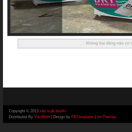
Không bài đăng nào có
Copyright © 2013
sản xuất booth
Distributed By
Văn Định
| Design by
FBTemplates
|
emThemes