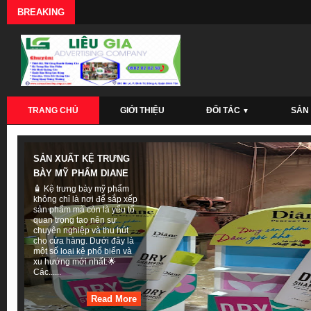
BREAKING
TRANG CHỦ
GIỚI THIỆU
ĐỐI TÁC
SẢN
▼
SẢN XUẤT KỆ TRƯNG
BÀY MỸ PHẨM DIANE
🧴 Kệ trưng bày mỹ phẩm
không chỉ là nơi để sắp xếp
sản phẩm mà còn là yếu tố
quan trọng tạo nên sự
chuyên nghiệp và thu hút
cho cửa hàng. Dưới đây là
một số loại kệ phổ biến và
xu hướng mới nhất:🌟
Các......
Read More