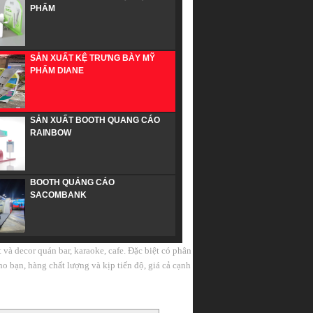
PHẨM
SẢN XUẤT KỆ TRƯNG BÀY MỸ
PHẨM DIANE
SẢN XUẤT BOOTH QUANG CÁO
RAINBOW
BOOTH QUẢNG CÁO
SACOMBANK
 và decor quán bar, karaoke, cafe. Đặc biệt có phân
ho bạn, hàng chất lượng và kịp tiến độ, giá cả cạnh