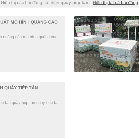
Hiển thị các bài đăng có nhãn
quay tiep tan
.
Hiển thị tất cả bài đăng
XUẤT MÔ HÌNH QUẢNG CÁO
h quảng cáo mô hình quảng cáo...
H QUẦY TIẾP TÂN
ếp tân quầy tiếp tân quầy tiếp tâ...