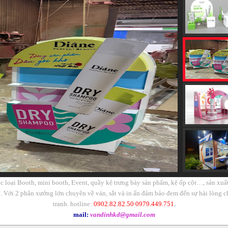
ác loại Booth, mini booth, Event, quầy kệ trưng bày sản phẩm, kệ ốp cột…, sản xuất
... Với 2 phân xưởng lớn chuyên về ván, sắt và in ấn đảm bảo đem đến sự hài lòng c
tranh. hotline:
0902.82.82.50 0979.449.751
.
mail:
vandinhkd@gmail.com