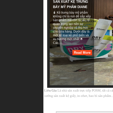
SẢN XUẤT KỆ TRƯNG
BÀY MỸ PHẨM DIANE
🧴 Kệ trưng bày mỹ phẩm
không chỉ là nơi để sắp xếp
sản phẩm mà còn là yếu tố
quan trọng tạo nên sự
chuyên nghiệp và thu hút
cho cửa hàng. Dưới đây là
một số loại kệ phổ biến và
xu hướng mới nhất:🌟
Các......
Read More
Liêu Gia
Là nhà sản xuất trực tiếp POSM, tất cả c
xưởng sản xuất kệ giấy, in ofset, bao bì sản phẩm.