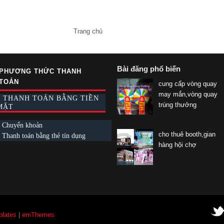
Trang chủ
Bài đăng phổ biến
PHƯƠNG THỨC THANH
TOÁN
cung cấp vòng quay
may mắn,vòng quay
* THANH TOÁN BẰNG TIỀN
trúng thưởng
MẶT
 Chuyển khoản
cho thuê booth,gian
 Thanh toán bằng thẻ tín dụng
hàng hội chợ
lates
|
emThemes