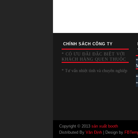
CHÍNH SÁCH CÔNG TY
* CÓ ƯU ĐÃI ĐẶC BIỆT VỚI
KHÁCH HÀNG QUEN THUỘC
* Tư vấn nhiệt tình và chuyên nghiệp
*
*
Copyright © 2013
sản xuất booth
Distributed By
Văn Định
| Design by
FBTemp