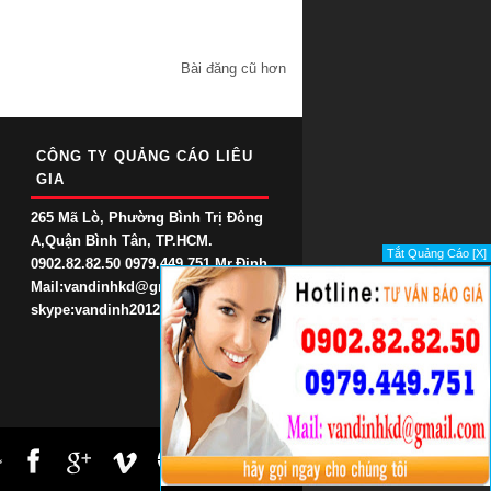
Bài đăng cũ hơn
CÔNG TY QUẢNG CÁO LIÊU
GIA
265 Mã Lò, Phường Bình Trị Đông
A,Quận Bình Tân, TP.HCM.
Tắt Quảng Cáo [X]
0902.82.82.50 0979.449.751 Mr.Định
Mail:vandinhkd@gmail.com
skype:vandinh2012