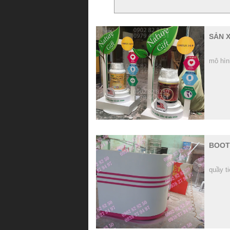
SẢN 
mô hìn
BOOT
quầy ti