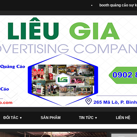
•
booth quảng cáo sự kiệ
ĐỐI TÁC
SẢN PHẨM
TIN TỨC
LIÊN HỆ
▼
▼