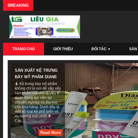
BREAKING
TRANG CHỦ
GIỚI THIỆU
ĐỐI TÁC
SẢN
▼
SẢN XUẤT KỆ TRƯNG
BÀY MỸ PHẨM DIANE
🧴 Kệ trưng bày mỹ phẩm
không chỉ là nơi để sắp xếp
sản phẩm mà còn là yếu tố
quan trọng tạo nên sự
chuyên nghiệp và thu hút
cho cửa hàng. Dưới đây là
một số loại kệ phổ biến và
xu hướng mới nhất:🌟
Các......
Read More