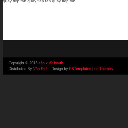
quầy tiếp tân quầy tiếp tân quầy tiếp tân
Copyright © 2013
sản xuất booth
Distributed By
Văn Định
| Design by
FBTemplates
|
emThemes