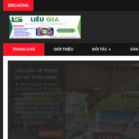
BREAKING
TRANG CHỦ
GIỚI THIỆU
ĐỐI TÁC
SẢN
▼
SẢN XUẤT BOOTH
QUANG CÁO RAINBOW
Booth quảng cáo là một
không gian trưng bày nhỏ
gọn, được thiết kế để giới
thiệu sản phẩm, dịch vụ
hoặc thương hiệu tại các
sự kiện, hội chợ, siêu thị,
trung tâm thương mại hoặc
nơi công cộng đông người.
🎯......
Read More