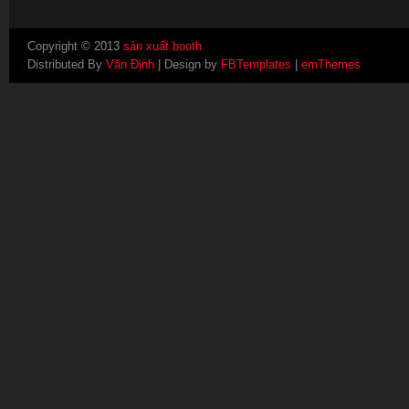
Copyright © 2013
sản xuất booth
Distributed By
Văn Định
| Design by
FBTemplates
|
emThemes