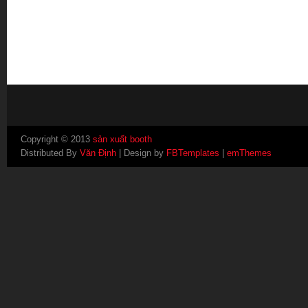
Copyright © 2013
sản xuất booth
Distributed By
Văn Định
| Design by
FBTemplates
|
emThemes