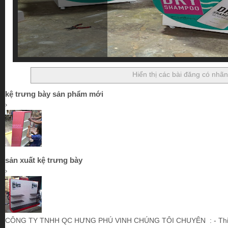
Hiển thị các bài đăng có nhã
kệ trưng bày sản phẩm mới
›
sản xuất kệ trưng bày
›
CÔNG TY TNHH QC HƯNG PHÚ VINH CHÚNG TÔI CHUYÊN : - Thiết kế,