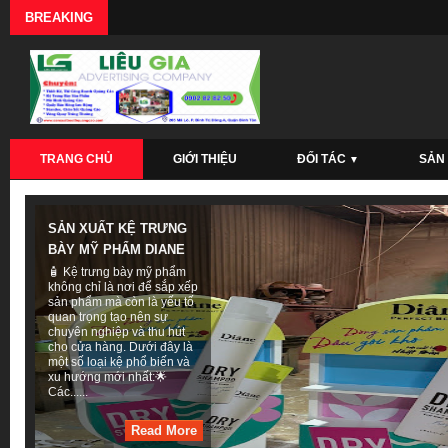
BREAKING
TRANG CHỦ
GIỚI THIỆU
ĐỐI TÁC
SẢN
▼
SẢN XUẤT KỆ TRƯNG
BÀY MỸ PHẨM DIANE
🧴 Kệ trưng bày mỹ phẩm
không chỉ là nơi để sắp xếp
sản phẩm mà còn là yếu tố
quan trọng tạo nên sự
chuyên nghiệp và thu hút
cho cửa hàng. Dưới đây là
một số loại kệ phổ biến và
xu hướng mới nhất:🌟
Các......
Read More